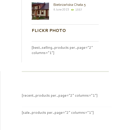
Biebrzańska Chata 5
6 June 2015
1557
FLICKR PHOTO
[best_selling_products per_page="2"
columns="1"]
[recent_products per_page="2" columns="1"]
[sale_products per_page="2" columns="1"]