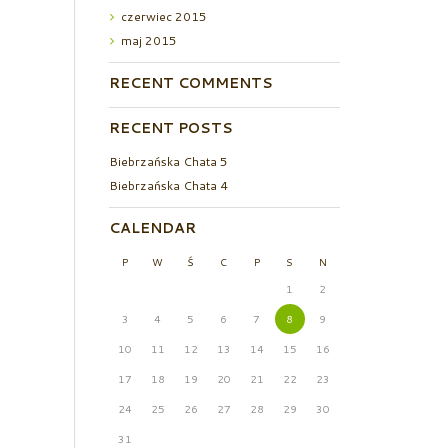
czerwiec
2015
maj
2015
RECENT COMMENTS
RECENT POSTS
Biebrzańska Chata 5
Biebrzańska Chata 4
CALENDAR
P
W
Ś
C
P
S
N
1
2
3
4
5
6
7
8
9
10
11
12
13
14
15
16
17
18
19
20
21
22
23
24
25
26
27
28
29
30
31